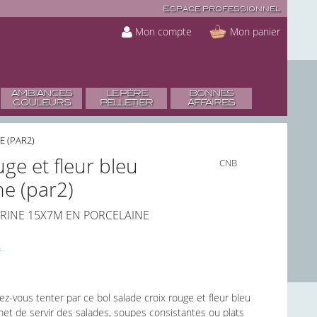
Espace professionnel
Mon compte
Mon panier
AMBIANCES
LE PÈRE
BONNES
COULEURS
PELLETIER
AFFAIRES
E (PAR2)
uge et fleur bleu
CNB
e (par2)
RINE 15X7M EN PORCELAINE
ez-vous tenter par ce bol salade croix rouge et fleur bleu
et de servir des salades, soupes consistantes ou plats