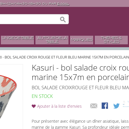
 9h-12h/14h30-18h30 ou par
e-mail
LINGE DE TABLE
AUTOUR DE LA
THÈMES &
MARQUES
TABLE
STYLES
I - BOL SALADE CROIX ROUGE ET FLEUR BLEU MARINE 15X7M EN PORCELAIN
Kasuri - bol salade croix ro
marine 15x7m en porcelain
BOL SALADE CROIXROUGE ET FLEUR BLEU MA
EN STOCK
Ajouter à la liste d'envies
Pour présenter avec élégance un dîner asiatique, laiss
marine de la gamme Kasuri. Sa profondeur idéale perm