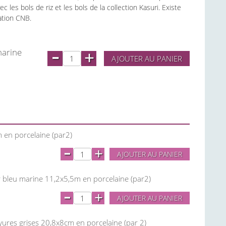
c les bols de riz et les bols de la collection Kasuri. Existe
ation CNB.
-
marine
+
AJOUTER AU PANIER
m en porcelaine (par2)
-
+
AJOUTER AU PANIER
eur bleu marine 11,2x5,5m en porcelaine (par2)
-
+
AJOUTER AU PANIER
ayures grises 20,8x8cm en porcelaine (par 2)