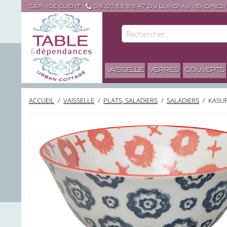
Service client :
06.07.83.98.47 du Lundi au vendredi
VAISSELLE
VERRES
COUVERTS
ACCUEIL
/
VAISSELLE
/
PLATS, SALADIERS
/
SALADIERS
/
KASUR