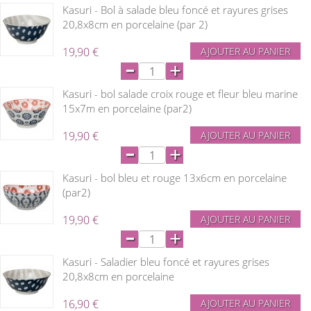
Kasuri - Bol à salade bleu foncé et rayures grises
20,8x8cm en porcelaine (par 2)
19,90 €
AJOUTER AU PANIER
-
+
Kasuri - bol salade croix rouge et fleur bleu marine
15x7m en porcelaine (par2)
19,90 €
AJOUTER AU PANIER
-
+
Kasuri - bol bleu et rouge 13x6cm en porcelaine
(par2)
19,90 €
AJOUTER AU PANIER
-
+
Kasuri - Saladier bleu foncé et rayures grises
20,8x8cm en porcelaine
16,90 €
AJOUTER AU PANIER