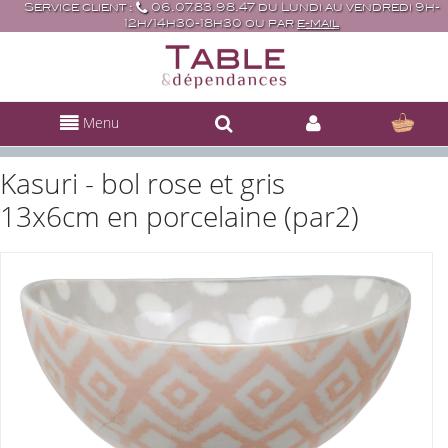
Service client :
06.07.83.98.47 du Lundi au vendredi 9h-
12h/14h30-18h30 ou par
e-mail
Menu
Kasuri - bol rose et gris
13x6cm en porcelaine (par2)