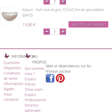
-
+
Kasuri - bol rose et gris 10,5x5,5m en porcelaine
(par2)
13,90 €
AJOUTER AU PANIER
-
+
INFORMATIONS
A
PROPOS
Questions
Table et dépendances sur les
fréquentes
Qui sommes
réseaux sociaux
Conditions
nous ?
de vente
Espace
Informations
Presse
légales
Show room
Nous
Espace
contacter
Professionnel
Devenez
partenaire