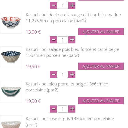
-
+
Kasuri - bol de riz croix rouge et fleur bleu marine
11,2x5,5m en porcelaine (par2)
13,90 €
AJOUTER AU PANIER
-
+
Kasuri - bol salade pois bleu foncé et carré beige
15x7m en porcelaine (par2)
19,90 €
AJOUTER AU PANIER
-
+
Kasuri - bol bleu petrol et beige 13x6cm en
porcelaine (par2)
19,90 €
AJOUTER AU PANIER
-
+
Kasuri - bol rose et gris 13x6cm en porcelaine
(par2)