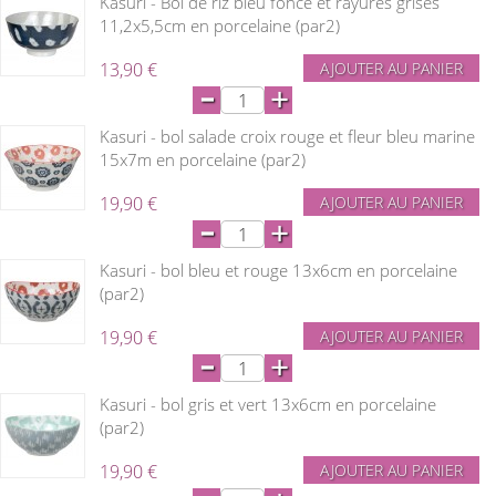
Kasuri - Bol de riz bleu foncé et rayures grises
11,2x5,5cm en porcelaine (par2)
13,90 €
AJOUTER AU PANIER
-
+
Kasuri - bol salade croix rouge et fleur bleu marine
15x7m en porcelaine (par2)
19,90 €
AJOUTER AU PANIER
-
+
Kasuri - bol bleu et rouge 13x6cm en porcelaine
(par2)
19,90 €
AJOUTER AU PANIER
-
+
Kasuri - bol gris et vert 13x6cm en porcelaine
(par2)
19,90 €
AJOUTER AU PANIER