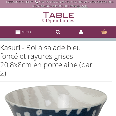
Service client :
06.07.83.98.47 du Lundi au vendredi 9h-
12h/14h30-18h30 ou par
e-mail
Menu
Kasuri - Bol à salade bleu
foncé et rayures grises
20,8x8cm en porcelaine (par
2)