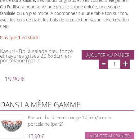
de ce bol à salade, ses motifs originaux et ses couleurs élégantes.
On l'utilisera pour servir une grosse salade épicée, une soupe
familiale ou un plat mixte. A coordonner sur une table ton sur ton,
avec les bols de riz et les bols de la collection Kasuri. Une création
CNB.
Plus que
1
en stock
Kasuri - Bol à salade bleu foncé
AJOUTER AU PANIER
et rayures grises 20,8x8cm en
-
porcelaine (par 2)
+
19,90 €
DANS LA MÊME GAMME
Kasuri - bol bleu et rouge 10,5x5,5cm en
porcelaine (par2)
13,90 €
AJOUTER AU PANIER