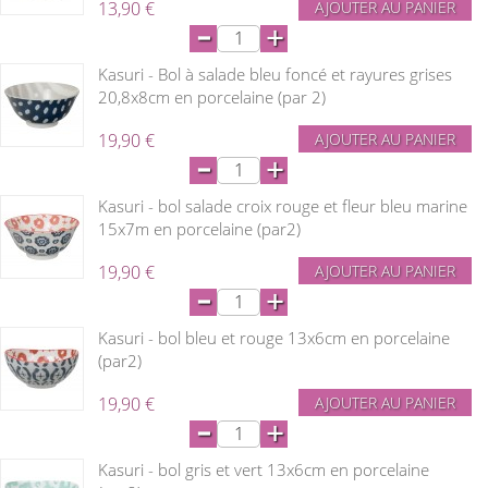
13,90 €
AJOUTER AU PANIER
-
+
Kasuri - Bol à salade bleu foncé et rayures grises
20,8x8cm en porcelaine (par 2)
19,90 €
AJOUTER AU PANIER
-
+
Kasuri - bol salade croix rouge et fleur bleu marine
15x7m en porcelaine (par2)
19,90 €
AJOUTER AU PANIER
-
+
Kasuri - bol bleu et rouge 13x6cm en porcelaine
(par2)
19,90 €
AJOUTER AU PANIER
-
+
Kasuri - bol gris et vert 13x6cm en porcelaine