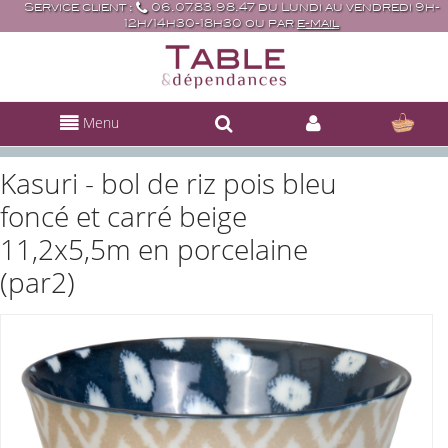
Service client :
06.07.83.98.47 du Lundi au vendredi 9h-
12h/14h30-18h30 ou par
e-mail
Menu
Kasuri - bol de riz pois bleu
foncé et carré beige
11,2x5,5m en porcelaine
(par2)