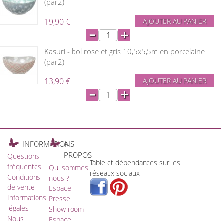
(par2)
19,90 €
AJOUTER AU PANIER
-
+
Kasuri - bol rose et gris 10,5x5,5m en porcelaine
(par2)
13,90 €
AJOUTER AU PANIER
-
+
INFORMATIONS
A
PROPOS
Questions
Table et dépendances sur les
fréquentes
Qui sommes
réseaux sociaux
Conditions
nous ?
de vente
Espace
Informations
Presse
légales
Show room
Nous
Espace