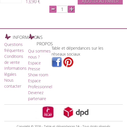
13,90 €
AJOUTER AU PANIER
-
+
INFORMATIONS
A
PROPOS
Questions
Table et dépendances sur les
fréquentes
Qui sommes
réseaux sociaux
Conditions
nous ?
de vente
Espace
Informations
Presse
légales
Show room
Nous
Espace
contacter
Professionnel
Devenez
partenaire
Copyright © 2026 - Table et dépendances SA - Tous droits réservés