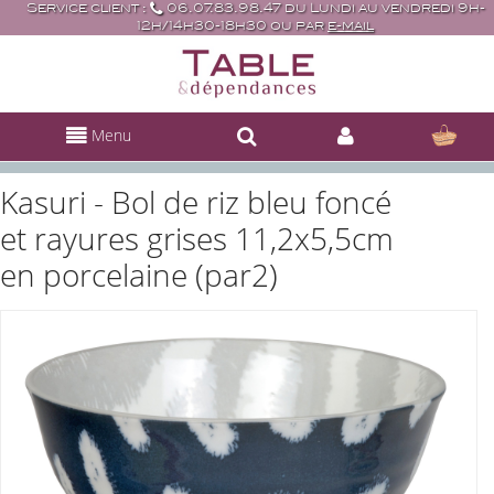
Service client :
06.07.83.98.47 du Lundi au vendredi 9h-
12h/14h30-18h30 ou par
e-mail
Menu
Kasuri - Bol de riz bleu foncé
et rayures grises 11,2x5,5cm
en porcelaine (par2)