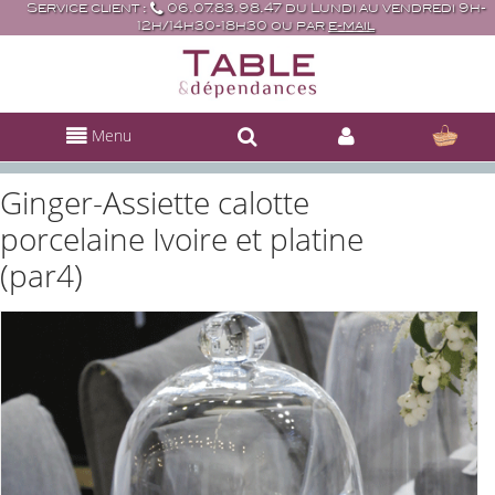
Service client :
06.07.83.98.47 du Lundi au vendredi 9h-
12h/14h30-18h30 ou par
e-mail
Menu
Ginger-Assiette calotte
porcelaine Ivoire et platine
(par4)