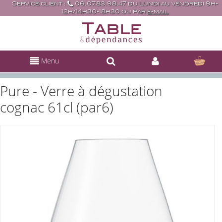
Service client :
06.07.83.98.47 du Lundi au vendredi 9h-
12h/14h30-18h30 ou par
e-mail
Menu
Pure - Verre à dégustation
cognac 61cl (par6)