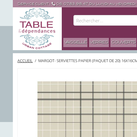
Service client :
06.07.83.98.47 du Lundi au vendredi
VAISSELLE
VERRES
COUVERTS
ACCUEIL
/
MARGOT- SERVIETTES PAPIER (PAQUET DE 20) 16X16C