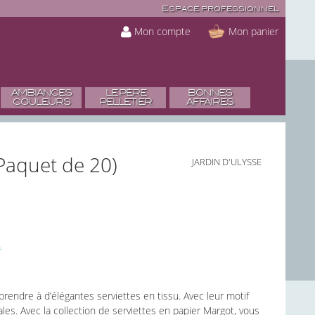
Espace professionnel
Mon compte
Mon panier
AMBIANCES
LE PÈRE
BONNES
COULEURS
PELLETIER
AFFAIRES
(Paquet de 20)
JARDIN D'ULYSSE
rendre à d’élégantes serviettes en tissu. Avec leur motif
ales. Avec la collection de serviettes en papier Margot, vous