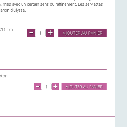
é, mais avec un certain sens du raffinement. Les serviettes
ardin d’Ulysse.
-
6X16cm
+
AJOUTER AU PANIER
oton
-
+
AJOUTER AU PANIER