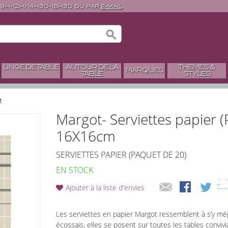
 9h-12h/14h30-18h30 ou par
e-mail
LINGE DE TABLE
AUTOUR DE LA
THÈMES &
MARQUES
TABLE
STYLES
M
Margot- Serviettes papier 
16X16cm
SERVIETTES PAPIER (PAQUET DE 20)
EN STOCK
Ajouter à la liste d'envies
Les serviettes en papier Margot ressemblent à s’y mép
écossais, elles se posent sur toutes les tables convivi