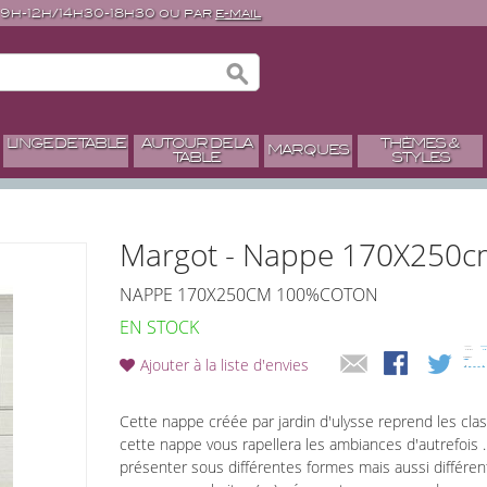
 9h-12h/14h30-18h30 ou par
e-mail
LINGE DE TABLE
AUTOUR DE LA
THÈMES &
MARQUES
TABLE
STYLES
Margot - Nappe 170X250
NAPPE 170X250CM 100%COTON
EN STOCK
Ajouter à la liste d'envies
Cette nappe créée par jardin d'ulysse reprend les cla
cette nappe vous rapellera les ambiances d'autrefois 
présenter sous différentes formes mais aussi différe