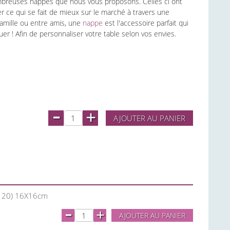
mbreuses nappes que nous vous proposons. Celles ci ont
r ce qui se fait de mieux sur le marché à travers une
famille ou entre amis, une
nappe
est l'accessoire parfait qui
uer ! Afin de personnaliser votre table selon vos envies.
-
+
AJOUTER AU PANIER
de 20) 16X16cm
-
+
AJOUTER AU PANIER