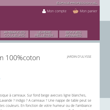
Espace professionnel
Mon compte
Mon panier
AMBIANCES
LE PÈRE
BONNES
COULEURS
PELLETIER
AFFAIRES
cm 100%coton
JARDIN D'ULYSSE
ssique à carreaux. Sur fond beige avecses ligne blanches,
.Lavande ? Indigo ? A carreaux ? Une nappe de table peut se
ntes couleurs. En fonction de votre humeur ou de l'ambiance