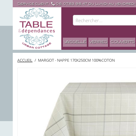
Service client :
06.07.83.98.47 du Lundi au vendredi
VAISSELLE
VERRES
COUVERTS
ACCUEIL
/
MARGOT - NAPPE 170X250CM 100%COTON