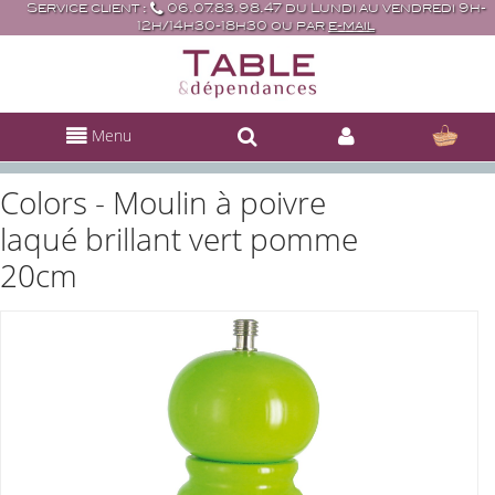
Service client :
06.07.83.98.47 du Lundi au vendredi 9h-
12h/14h30-18h30 ou par
e-mail
Menu
Colors - Moulin à poivre
laqué brillant vert pomme
20cm