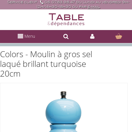
Service client :
06.07.83.98.47 du Lundi au vendredi 9h-
12h/14h30-18h30 ou par
e-mail
Menu
Colors - Moulin à gros sel
laqué brillant turquoise
20cm