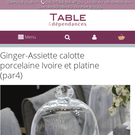
Service client :
06.07.83.98.47 du Lundi au vendredi 9h-
12h/14h30-18h30 ou par
e-mail
Menu
Ginger-Assiette calotte
porcelaine Ivoire et platine
(par4)