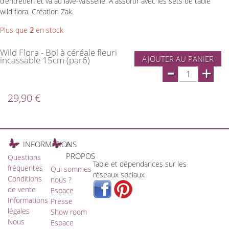
d’entretien et va au lave-vaisselle. A assortir avec les sets de table
wild flora. Création Zak.
Plus que
2
en stock
Wild Flora - Bol à céréale fleuri
AJOUTER AU PANIER
incassable 15cm (par6)
-
+
29,90 €
INFORMATIONS
A
PROPOS
Questions
Table et dépendances sur les
fréquentes
Qui sommes
réseaux sociaux
Conditions
nous ?
de vente
Espace
Informations
Presse
légales
Show room
Nous
Espace