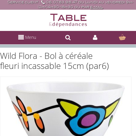
Service client :
06.07.83.98.47 du Lundi au vendredi 9h-
12h/14h30-18h30 ou par
e-mail
Menu
Wild Flora - Bol à céréale
fleuri incassable 15cm (par6)