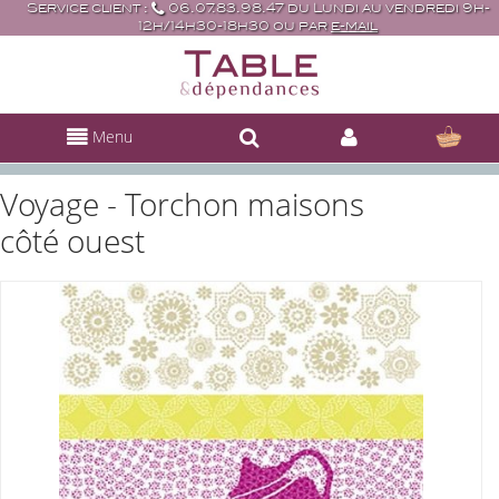
Service client :
06.07.83.98.47 du Lundi au vendredi 9h-
12h/14h30-18h30 ou par
e-mail
Menu
Voyage - Torchon maisons
côté ouest