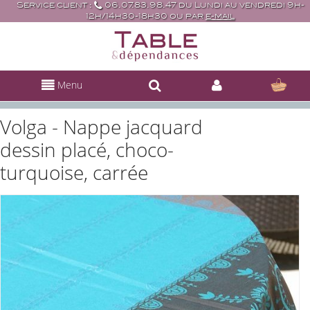
Service client :
06.07.83.98.47 du Lundi au vendredi 9h-
12h/14h30-18h30 ou par
e-mail
Menu
Volga - Nappe jacquard
dessin placé, choco-
turquoise, carrée