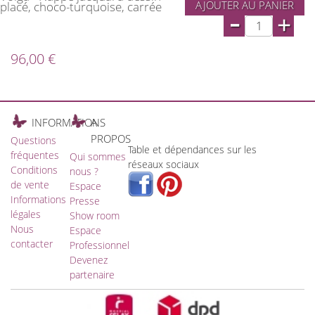
AJOUTER AU PANIER
placé, choco-turquoise, carrée
-
+
96,00 €
INFORMATIONS
A
PROPOS
Questions
Table et dépendances sur les
fréquentes
Qui sommes
réseaux sociaux
Conditions
nous ?
de vente
Espace
Informations
Presse
légales
Show room
Nous
Espace
contacter
Professionnel
Devenez
partenaire