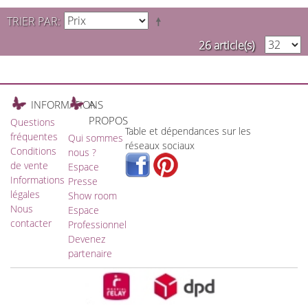
TRIER PAR
26 article(s)
INFORMATIONS
A
PROPOS
Questions
Table et dépendances sur les
fréquentes
Qui sommes
réseaux sociaux
Conditions
nous ?
de vente
Espace
Informations
Presse
légales
Show room
Nous
Espace
contacter
Professionnel
Devenez
partenaire