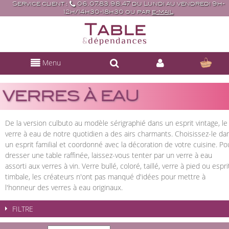
Service client :
06.07.83.98.47 du Lundi au vendredi 9h-
12h/14h30-18h30 ou par
e-mail
Menu
VERRES À EAU
De la version culbuto au modèle sérigraphié dans un esprit vintage, le
verre à eau de notre quotidien a des airs charmants. Choisissez-le da
un esprit familial et coordonné avec la décoration de votre cuisine. Po
dresser une table raffinée, laissez-vous tenter par un verre à eau
assorti aux verres à vin. Verre bullé, coloré, taillé, verre à pied ou espri
timbale, les créateurs n'ont pas manqué d'idées pour mettre à
l'honneur des verres à eau originaux.
FILTRE