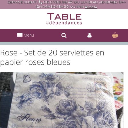
Service client :
06.07.83.98.47 du Lundi au vendredi 9h-
12h/14h30-18h30 ou par
e-mail
Menu
Rose - Set de 20 serviettes en
papier roses bleues