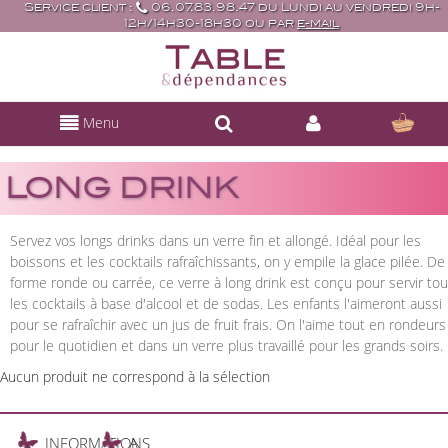
Service client :
06.07.83.98.47 du Lundi au vendredi 9h-
12h/14h30-18h30 ou par
e-mail
Menu
LONG DRINK
Servez vos longs drinks dans un verre fin et allongé. Idéal pour les
boissons et les cocktails rafraîchissants, on y empile la glace pilée. De
forme ronde ou carrée, ce verre à long drink est conçu pour servir to
les cocktails à base d'alcool et de sodas. Les enfants l'aimeront aussi
pour se rafraîchir avec un jus de fruit frais. On l'aime tout en rondeurs
pour le quotidien et dans un verre plus travaillé pour les grands soirs.
Aucun produit ne correspond à la sélection
INFORMATIONS
A