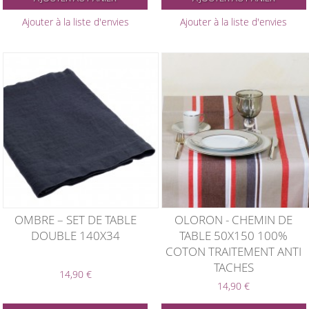
Ajouter à la liste d'envies
Ajouter à la liste d'envies
OMBRE – SET DE TABLE
OLORON - CHEMIN DE
DOUBLE 140X34
TABLE 50X150 100%
COTON TRAITEMENT ANTI
TACHES
14,90 €
14,90 €