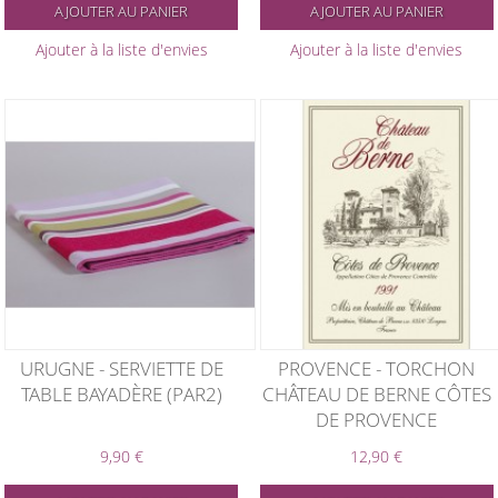
AJOUTER AU PANIER
AJOUTER AU PANIER
Ajouter à la liste d'envies
Ajouter à la liste d'envies
URUGNE - SERVIETTE DE
PROVENCE - TORCHON
TABLE BAYADÈRE (PAR2)
CHÂTEAU DE BERNE CÔTES
DE PROVENCE
9,90 €
12,90 €