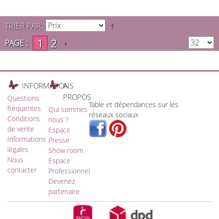
TRIER PAR
1
2
PAGE :
INFORMATIONS
A
PROPOS
Questions
Table et dépendances sur les
fréquentes
Qui sommes
réseaux sociaux
Conditions
nous ?
de vente
Espace
Informations
Presse
légales
Show room
Nous
Espace
contacter
Professionnel
Devenez
partenaire