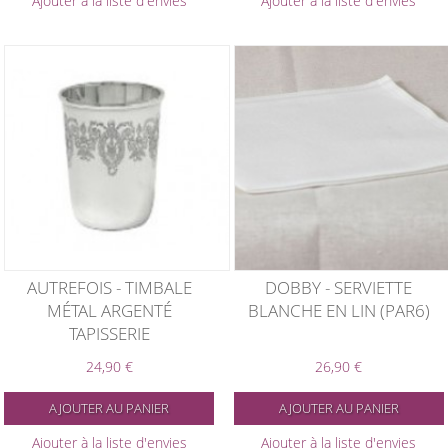
Ajouter à la liste d'envies
Ajouter à la liste d'envies
AUTREFOIS - TIMBALE
DOBBY - SERVIETTE
MÉTAL ARGENTÉ
BLANCHE EN LIN (PAR6)
TAPISSERIE
24,90 €
26,90 €
AJOUTER AU PANIER
AJOUTER AU PANIER
Ajouter à la liste d'envies
Ajouter à la liste d'envies