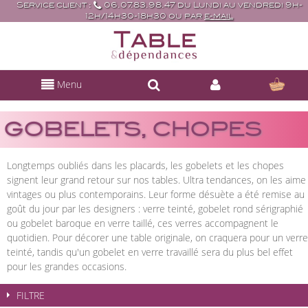
Service client :
06.07.83.98.47 du Lundi au vendredi 9h-
12h/14h30-18h30 ou par
e-mail
Menu
GOBELETS, CHOPES
Longtemps oubliés dans les placards, les gobelets et les chopes
signent leur grand retour sur nos tables. Ultra tendances, on les aime
vintages ou plus contemporains. Leur forme désuète a été remise au
goût du jour par les designers : verre teinté, gobelet rond sérigraphié
ou gobelet baroque en verre taillé, ces verres accompagnent le
quotidien. Pour décorer une table originale, on craquera pour un verre
teinté, tandis qu'un gobelet en verre travaillé sera du plus bel effet
pour les grandes occasions.
FILTRE