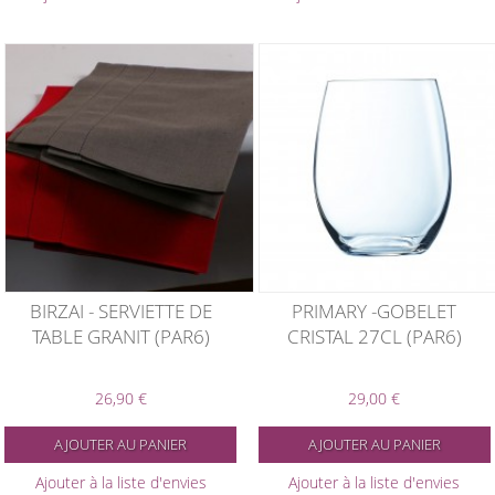
BIRZAI - SERVIETTE DE
PRIMARY -GOBELET
TABLE GRANIT (PAR6)
CRISTAL 27CL (PAR6)
26,90 €
29,00 €
AJOUTER AU PANIER
AJOUTER AU PANIER
Ajouter à la liste d'envies
Ajouter à la liste d'envies