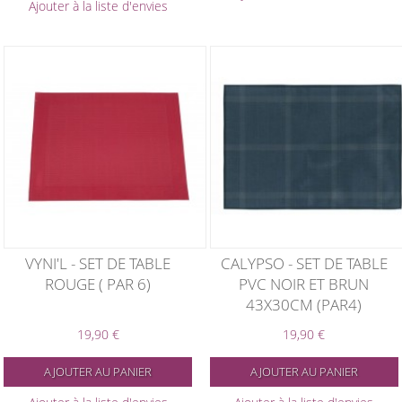
Ajouter à la liste d'envies
VYNI'L - SET DE TABLE
CALYPSO - SET DE TABLE
ROUGE ( PAR 6)
PVC NOIR ET BRUN
43X30CM (PAR4)
19,90 €
19,90 €
AJOUTER AU PANIER
AJOUTER AU PANIER