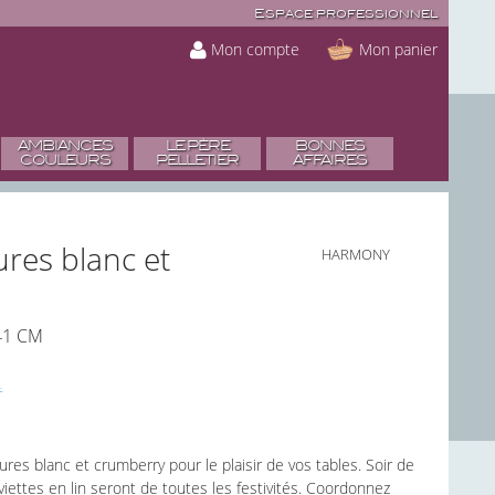
Espace professionnel
Mon compte
Mon panier
AMBIANCES
LE PÈRE
BONNES
COULEURS
PELLETIER
AFFAIRES
ures blanc et
HARMONY
41 CM
ures blanc et crumberry pour le plaisir de vos tables. Soir de
iettes en lin seront de toutes les festivités. Coordonnez