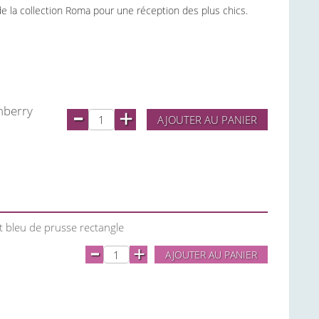
 de la collection Roma pour une réception des plus chics.
-
mberry
+
AJOUTER AU PANIER
t bleu de prusse rectangle
-
+
AJOUTER AU PANIER