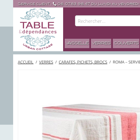
Service client :
06.07.83.98.47 du Lundi au vendredi
VAISSELLE
VERRES
COUVERTS
ACCUEIL
/
VERRES
/
CARAFES, PICHETS, BROCS
/
ROMA – SERVI