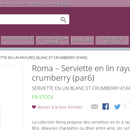
 9h-12h/14h30-18h30 ou par
e-mail
LINGE DE TABLE
AUTOUR DE LA
THÈMES &
MARQUES
TABLE
STYLES
ETTE EN LIN RAYURES BLANC ET CRUMBERRY (PAR6)
Roma – Serviette en lin ray
crumberry (par6)
SERVIETTE EN LIN BLANC ET CRUMBERRY 41X
EN STOCK
Ajouter à la liste d'envies
La collection Roma propose des serviettes en lin à ray
fête, déjeuner champêtre ou dîner entre amis, les serv