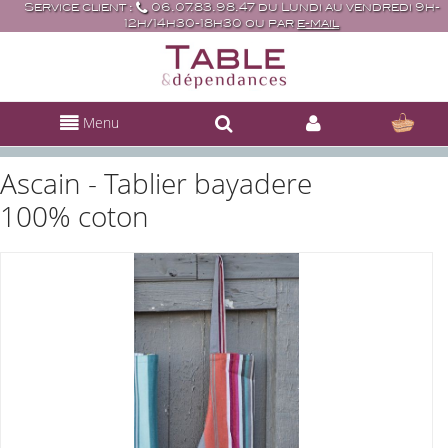
Service client :
06.07.83.98.47 du Lundi au vendredi 9h-
12h/14h30-18h30 ou par
e-mail
Menu
Ascain - Tablier bayadere
100% coton