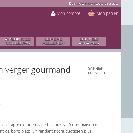
Espace professionnel
Mon compte
Mon panier
AMBIANCES
LE PÈRE
BONNES
COULEURS
PELLETIER
AFFAIRES
n verger gourmand
GARNIER
THIEBAULT
cassis apporte une note chaleureuse à une maison de
nt de bons plats. En rendant notre quotidien plus