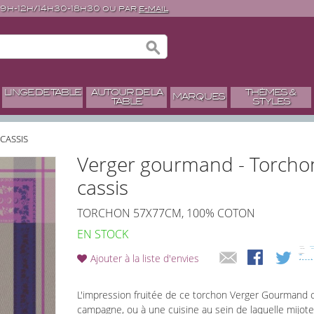
 9h-12h/14h30-18h30 ou par
e-mail
LINGE DE TABLE
AUTOUR DE LA
THÈMES &
MARQUES
TABLE
STYLES
CASSIS
Verger gourmand - Torcho
cassis
TORCHON 57X77CM, 100% COTON
EN STOCK
Ajouter à la liste d'envies
L'impression fruitée de ce torchon Verger Gourmand 
campagne, ou à une cuisine au sein de laquelle mijote