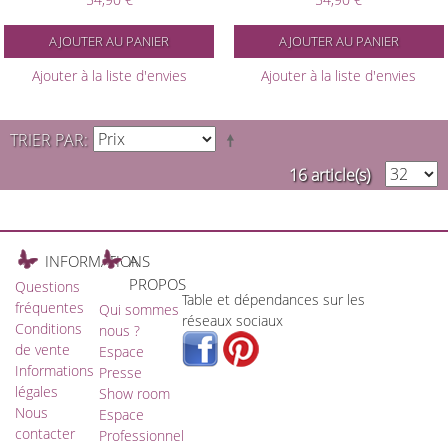
AJOUTER AU PANIER
AJOUTER AU PANIER
Ajouter à la liste d'envies
Ajouter à la liste d'envies
TRIER PAR
16 article(s)
INFORMATIONS
A
PROPOS
Questions
Table et dépendances sur les
fréquentes
Qui sommes
réseaux sociaux
Conditions
nous ?
de vente
Espace
Informations
Presse
légales
Show room
Nous
Espace
contacter
Professionnel