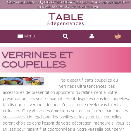
Service client :
06.07.83.98.47 du Lundi au vendredi 9h-
12h/14h30-18h30 ou par
e-mail
Menu
VERRINES ET
COUPELLES
Pas d'apéritif, sans coupelles ou
verrines ! Ultra tendances, ces
accessoires de présentation apportent du raffinement à votre
présentation. Les snacks apéritif seront disposés dans les coupelles,
tandis que les verrines donnent l'occasion de révéler vos talents
culinaires. On y glisse des émulsions sucrées ou salées par couches
successives. Un régal pour les papilles et les yeux. Les coupelles
seront choisies dans l'esprit de votre décoration intérieure si vous les
utilisez pour l'apéritif, et coordonnées à votre vaisselle pour servir