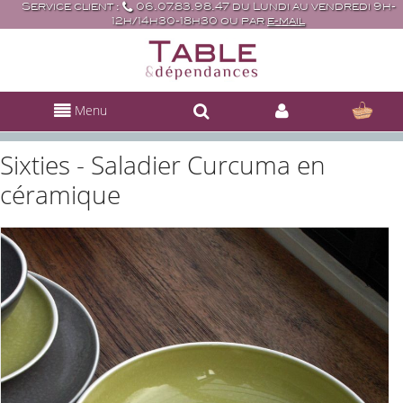
Service client :
06.07.83.98.47 du Lundi au vendredi 9h-
12h/14h30-18h30 ou par
e-mail
Menu
Sixties - Saladier Curcuma en
céramique