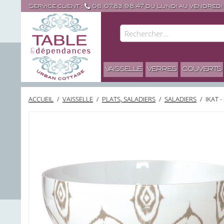
Service client :
06.07.83.98.47 du Lundi au vendredi
VAISSELLE
VERRES
COUVERTS
ACCUEIL
/
VAISSELLE
/
PLATS, SALADIERS
/
SALADIERS
/
IKAT 