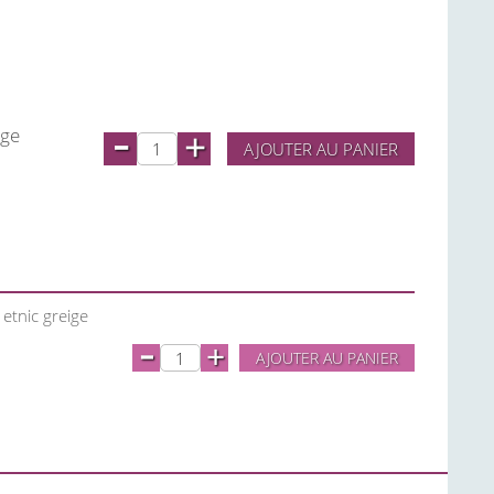
-
ige
+
AJOUTER AU PANIER
 etnic greige
-
+
AJOUTER AU PANIER