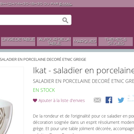
 9h-12h/14h30-18h30 ou par
e-mail
LINGE DE TABLE
AUTOUR DE LA
THÈMES &
MARQUES
TABLE
STYLES
- SALADIER EN PORCELAINE DECORÉ ETNIC GREIGE
Ikat - saladier en porcelain
SALADIER EN PORCELAINE DECORÉ ETNIC GR
EN STOCK
Ajouter à la liste d'envies
De la rondeur et de l’originalité pour ce saladier en po
décoration soignée dans un esprit résolument moderne
grège. Et pour une table joliment décorée, accompagne