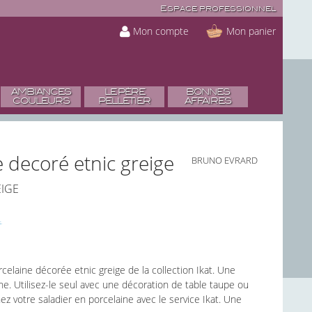
Espace professionnel
Mon compte
Mon panier
AMBIANCES
LE PÈRE
BONNES
COULEURS
PELLETIER
AFFAIRES
e decoré etnic greige
BRUNO EVRARD
EIGE
rcelaine décorée etnic greige de la collection Ikat. Une
. Utilisez-le seul avec une décoration de table taupe ou
z votre saladier en porcelaine avec le service Ikat. Une