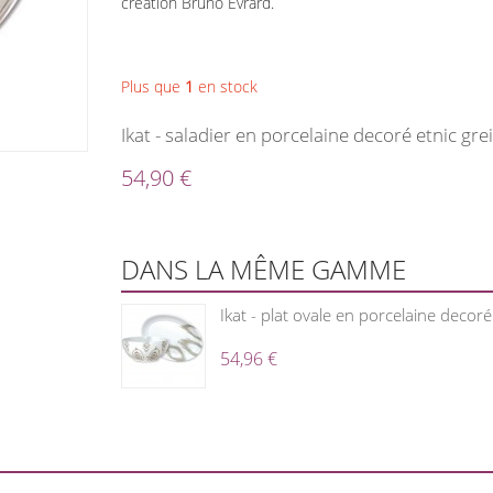
création Bruno Evrard.
Plus que
1
en stock
Ikat - saladier en porcelaine decoré etnic gre
54,90 €
DANS LA MÊME GAMME
Ikat - plat ovale en porcelaine decoré
54,96 €