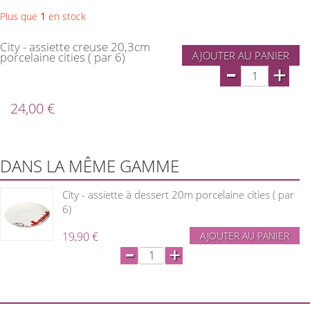
Plus que
1
en stock
City - assiette creuse 20,3cm
AJOUTER AU PANIER
porcelaine cities ( par 6)
-
+
24,00 €
DANS LA MÊME GAMME
City - assiette à dessert 20m porcelaine cities ( par
6)
19,90 €
AJOUTER AU PANIER
-
+