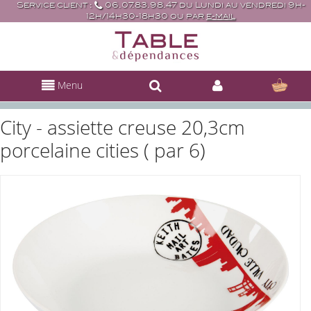
Service client :
06.07.83.98.47 du Lundi au vendredi 9h-
12h/14h30-18h30 ou par
e-mail
Menu
City - assiette creuse 20,3cm
porcelaine cities ( par 6)