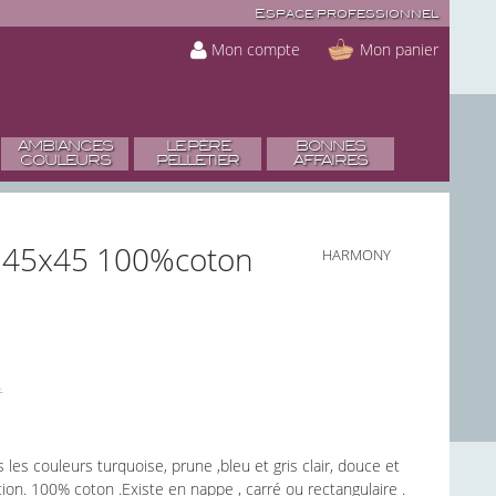
Espace professionnel
Mon compte
Mon panier
AMBIANCES
LE PÈRE
BONNES
COULEURS
PELLETIER
AFFAIRES
ble 45x45 100%coton
HARMONY
les couleurs turquoise, prune ,bleu et gris clair, douce et
tion. 100% coton .Existe en nappe , carré ou rectangulaire .