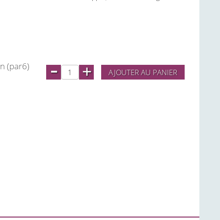
-
n (par6)
+
AJOUTER AU PANIER