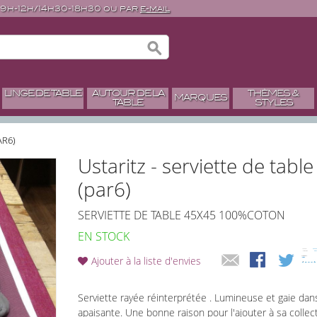
 9h-12h/14h30-18h30 ou par
e-mail
LINGE DE TABLE
AUTOUR DE LA
THÈMES &
MARQUES
TABLE
STYLES
AR6)
Ustaritz - serviette de ta
(par6)
SERVIETTE DE TABLE 45X45 100%COTON
EN STOCK
Ajouter à la liste d'envies
Serviette rayée réinterprétée . Lumineuse et gaie dans 
apaisante. Une bonne raison pour l'ajouter à sa collec