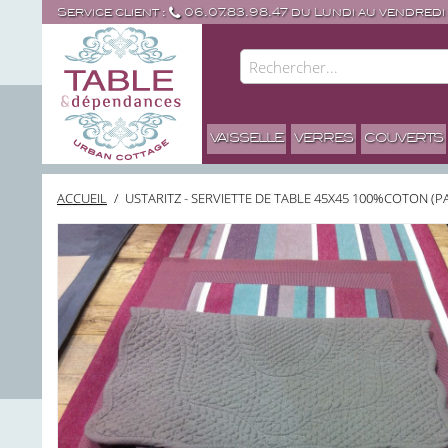
Service client :
06.07.83.98.47 du Lundi au vendredi
VAISSELLE
VERRES
COUVERTS
ACCUEIL
/
USTARITZ - SERVIETTE DE TABLE 45X45 100%COTON (P