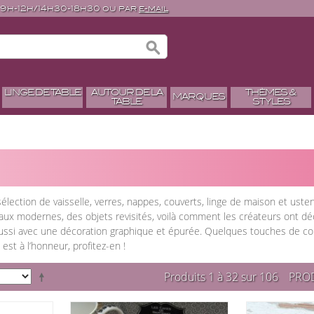
 9h-12h/14h30-18h30 ou par
e-mail
LINGE DE TABLE
AUTOUR DE LA
THÈMES &
MARQUES
TABLE
STYLES
élection de vaisselle, verres, nappes, couverts, linge de maison et uste
ux modernes, des objets revisités, voilà comment les créateurs ont décl
t aussi avec une décoration graphique et épurée. Quelques touches de c
st à l’honneur, profitez-en !
Produits 1 à 32 sur 106
PROD