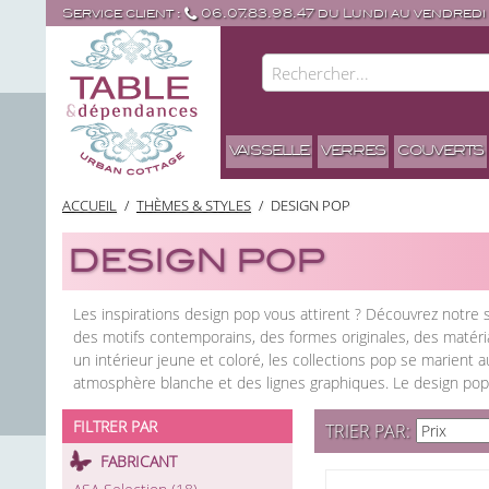
Service client :
06.07.83.98.47 du Lundi au vendredi
VAISSELLE
VERRES
COUVERTS
ACCUEIL
/
THÈMES & STYLES
/
DESIGN POP
DESIGN POP
Les inspirations design pop vous attirent ? Découvrez notre s
des motifs contemporains, des formes originales, des matéria
un intérieur jeune et coloré, les collections pop se marien
atmosphère blanche et des lignes graphiques. Le design pop e
FILTRER PAR
TRIER PAR
FABRICANT