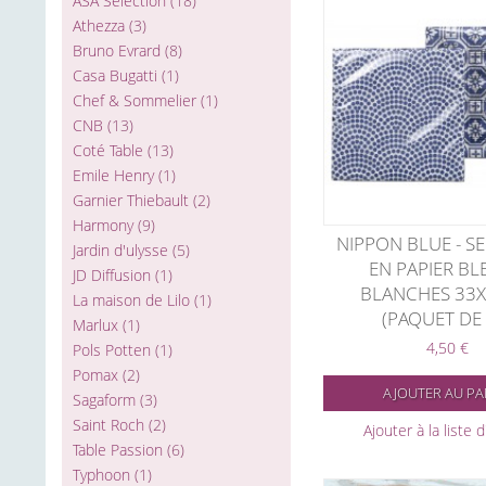
ASA Selection
(18)
Athezza
(3)
Bruno Evrard
(8)
Casa Bugatti
(1)
Chef & Sommelier
(1)
CNB
(13)
Coté Table
(13)
Emile Henry
(1)
Garnier Thiebault
(2)
Harmony
(9)
NIPPON BLUE - SE
Jardin d'ulysse
(5)
EN PAPIER BL
JD Diffusion
(1)
BLANCHES 33
La maison de Lilo
(1)
(PAQUET DE 
Marlux
(1)
4,50 €
Pols Potten
(1)
Pomax
(2)
AJOUTER AU PA
Sagaform
(3)
Saint Roch
(2)
Ajouter à la liste 
Table Passion
(6)
Typhoon
(1)