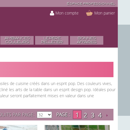
Espace professionnel
Mon compte
Mon panier
AMBIANCES
LE PÈRE
BONNES
COULEURS
PELLETIER
AFFAIRES
nsiles de cuisine créés dans un esprit pop. Des couleurs vives,
iné les arts de la table dans un esprit design pop. Idéales pour
ouleur seront parfaitement mises en valeur dans une
1
2
3
4
UITS PAR PAGE
PAGE :