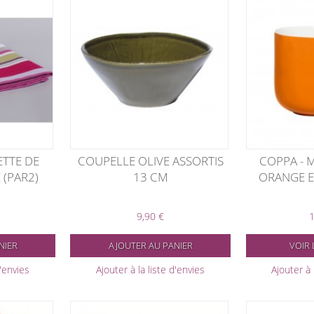
ETTE DE
COUPELLE OLIVE ASSORTIS
COPPA - 
 (PAR2)
13 CM
ORANGE E
9,90 €
1
NIER
AJOUTER AU PANIER
VOIR 
d'envies
Ajouter à la liste d'envies
Ajouter à 