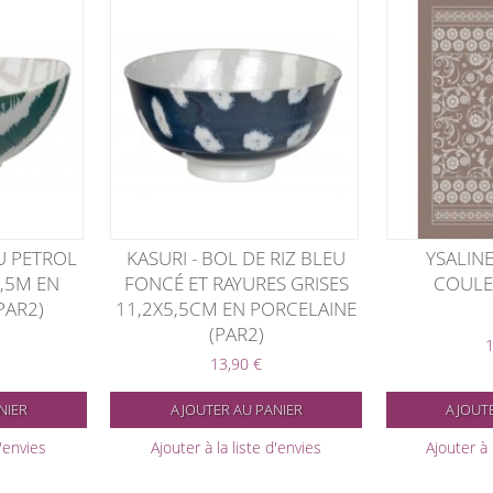
U PETROL
KASURI - BOL DE RIZ BLEU
YSALIN
5,5M EN
FONCÉ ET RAYURES GRISES
COULE
PAR2)
11,2X5,5CM EN PORCELAINE
(PAR2)
1
13,90 €
NIER
AJOUTER AU PANIER
AJOUTE
d'envies
Ajouter à la liste d'envies
Ajouter à 