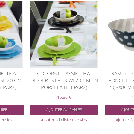
IETTE À
COLORS IT - ASSIETTE À
KASURI - 
SE 20 CM
DESSERT VERT KIWI 20 CM EN
FONCÉ ET 
( PAR2)
PORCELAINE ( PAR2)
20,8X8CM 
15,80 €
1
NIER
AJOUTER AU PANIER
AJOUTE
d'envies
Ajouter à la liste d'envies
Ajouter à 