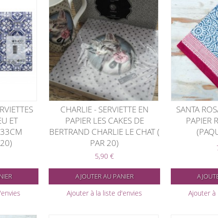
RVIETTES
CHARLIE - SERVIETTE EN
SANTA ROSA
EU ET
PAPIER LES CAKES DE
PAPIER 
X33CM
BERTRAND CHARLIE LE CHAT (
(PAQU
20)
PAR 20)
5,90 €
NIER
AJOUTER AU PANIER
AJOUTE
d'envies
Ajouter à la liste d'envies
Ajouter à 