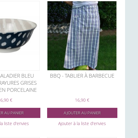
SALADIER BLEU
BBQ - TABLIER À BARBECUE
RAYURES GRISES
EN PORCELAINE
6,90 €
16,90 €
R AU PANIER
AJOUTER AU PANIER
la liste d'envies
Ajouter à la liste d'envies