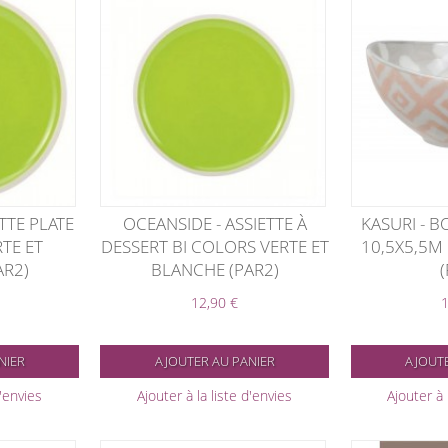
TTE PLATE
OCEANSIDE - ASSIETTE À
KASURI - B
TE ET
DESSERT BI COLORS VERTE ET
10,5X5,5M
AR2)
BLANCHE (PAR2)
12,90 €
1
NIER
AJOUTER AU PANIER
AJOUTE
d'envies
Ajouter à la liste d'envies
Ajouter à 