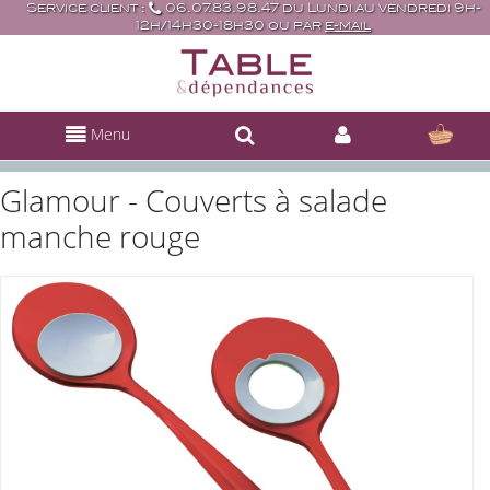
Service client :
06.07.83.98.47 du Lundi au vendredi 9h-
12h/14h30-18h30 ou par
e-mail
Menu
Glamour - Couverts à salade
manche rouge