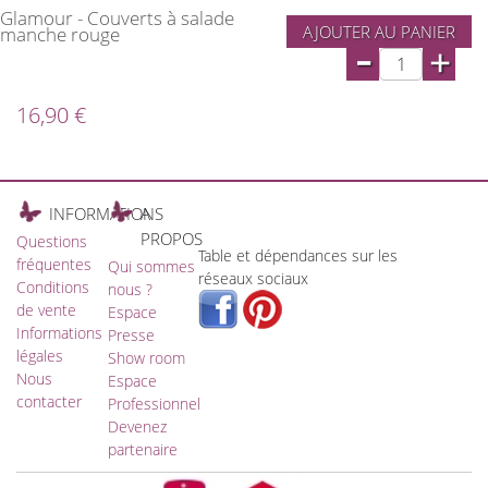
Glamour - Couverts à salade
AJOUTER AU PANIER
manche rouge
-
+
16,90 €
INFORMATIONS
A
PROPOS
Questions
Table et dépendances sur les
fréquentes
Qui sommes
réseaux sociaux
Conditions
nous ?
de vente
Espace
Informations
Presse
légales
Show room
Nous
Espace
contacter
Professionnel
Devenez
partenaire