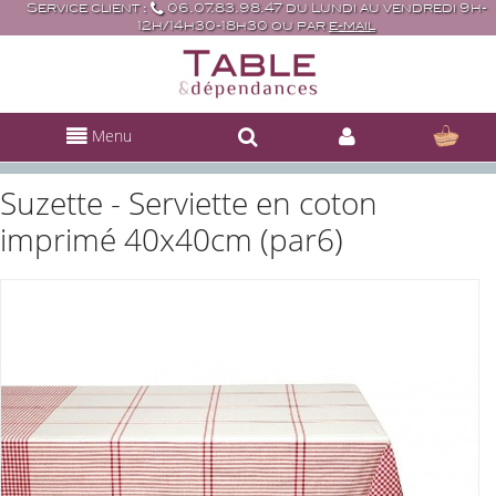
Service client :
06.07.83.98.47 du Lundi au vendredi 9h-
12h/14h30-18h30 ou par
e-mail
Menu
Suzette - Serviette en coton
imprimé 40x40cm (par6)