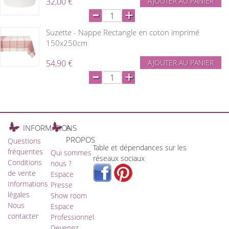
32,00 €
AJOUTER AU PANIER
-
+
Suzette - Nappe Rectangle en coton imprimé
150x250cm
54,90 €
AJOUTER AU PANIER
-
+
INFORMATIONS
A
PROPOS
Questions
Table et dépendances sur les
fréquentes
Qui sommes
réseaux sociaux
Conditions
nous ?
de vente
Espace
Informations
Presse
légales
Show room
Nous
Espace
contacter
Professionnel
Devenez