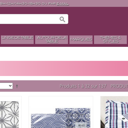
 9h-12h/14h30-18h30 ou par
e-mail
LINGE DE TABLE
AUTOUR DE LA
THÈMES &
MARQUES
TABLE
STYLES
Produits 1 à 32 sur 137
PRODUI