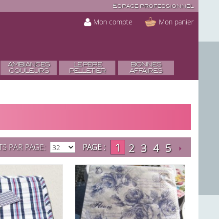
Espace professionnel
Mon compte
Mon panier
AMBIANCES
LE PÈRE
BONNES
COULEURS
PELLETIER
AFFAIRES
1
2
3
4
5
TS PAR PAGE
PAGE :