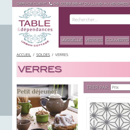
Service client :
06.07.83.98.47 du Lundi au vendredi
VAISSELLE
VERRES
COUVERTS
ACCUEIL
/
SOLDES
/
VERRES
VERRES
TRIER PAR