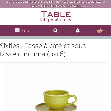
Service client :
06.07.83.98.47 du Lundi au vendredi 9h-
12h/14h30-18h30 ou par
e-mail
Menu
Sixties - Tasse à café et sous
tasse curcuma (par6)