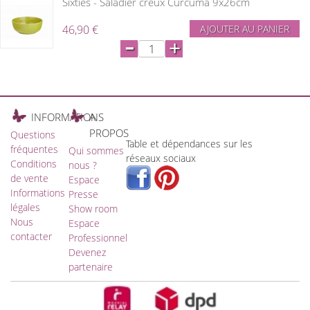
Sixties - Saladier creux Curcuma 9x26cm
46,90 €
AJOUTER AU PANIER
-
+
INFORMATIONS
A
PROPOS
Questions
Table et dépendances sur les
fréquentes
Qui sommes
réseaux sociaux
Conditions
nous ?
de vente
Espace
Informations
Presse
légales
Show room
Nous
Espace
contacter
Professionnel
Devenez
partenaire