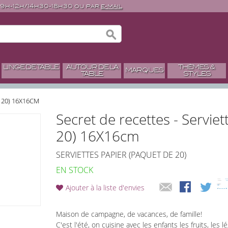
 9h-12h/14h30-18h30 ou par
e-mail
LINGE DE TABLE
AUTOUR DE LA
THÈMES &
MARQUES
TABLE
STYLES
 20) 16X16CM
Secret de recettes - Servie
20) 16X16cm
SERVIETTES PAPIER (PAQUET DE 20)
EN STOCK
Ajouter à la liste d'envies
Maison de campagne, de vacances, de famille!
C'est l'été, on cuisine avec les enfants les fruits, les