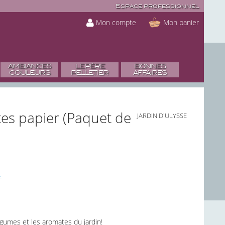
Espace professionnel
Mon compte
Mon panier
AMBIANCES
LE PÈRE
BONNES
COULEURS
PELLETIER
AFFAIRES
ttes papier (Paquet de
JARDIN D'ULYSSE
 légumes et les aromates du jardin!