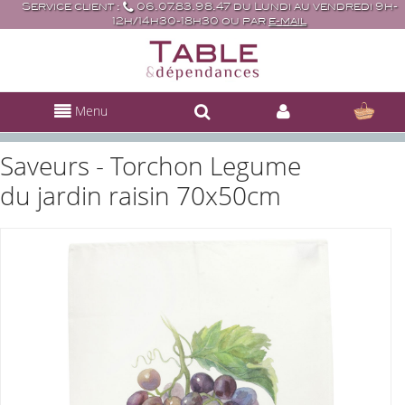
Service client :
06.07.83.98.47 du Lundi au vendredi 9h-
12h/14h30-18h30 ou par
e-mail
Menu
Saveurs - Torchon Legume
du jardin raisin 70x50cm