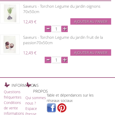
Saveurs - Torchon Legume du jardin oignons
70x50cm
12,49 €
AJOUTER AU PANIER
-
+
Saveurs - Torchon Legume du jardin fruit de la
passion70x50cm
12,49 €
AJOUTER AU PANIER
-
+
INFORMATIONS
A
PROPOS
Questions
Table et dépendances sur les
fréquentes
Qui sommes
réseaux sociaux
Conditions
nous ?
de vente
Espace
Informations
Presse