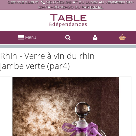
Service client :
06.07.83.98.47 du Lundi au vendredi 9h-
12h/14h30-18h30 ou par
e-mail
Menu
Rhin - Verre à vin du rhin
jambe verte (par4)