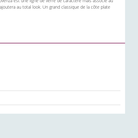
Provenza est une ligne de verre de caractère mais associé au
outera au total look. Un grand classique de la côte plate