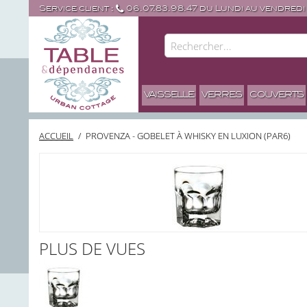
Service client :
06.07.83.98.47 du Lundi au vendredi
VAISSELLE
VERRES
COUVERTS
ACCUEIL
/
PROVENZA - GOBELET À WHISKY EN LUXION (PAR6)
PLUS DE VUES