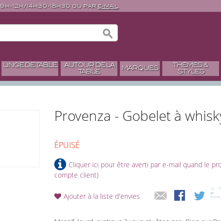
 9h-12h/14h30-18h30 ou par
e-mail
LINGE DE TABLE
AUTOUR DE LA
THÈMES &
MARQUES
TABLE
STYLES
Provenza - Gobelet à whisk
ÉPUISÉ
Cliquer ici pour être averti par e-mail quand le p
compte client)
Ajouter à la liste d'envies