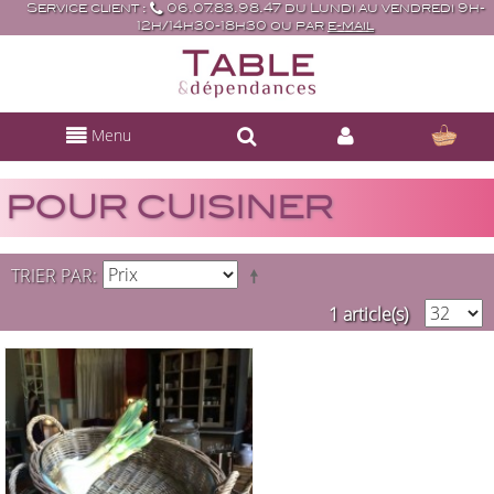
Service client :
06.07.83.98.47 du Lundi au vendredi 9h-
12h/14h30-18h30 ou par
e-mail
Menu
POUR CUISINER
TRIER PAR
1 article(s)