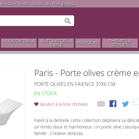
 9h-12h/14h30-18h30 ou par
e-mail
LINGE DE TABLE
AUTOUR DE LA
THÈMES &
MARQUES
TABLE
STYLES
Paris - Porte olives crème 
PORTE OLIVES EN FAIENCE 37X6 CM
EN STOCK
Ajouter à la liste d'envies
Pareil à la dentelle cette collection déploiera sa délic
un rendu doux et harmonieux. Un porte olive classique
famille . Création Athezza