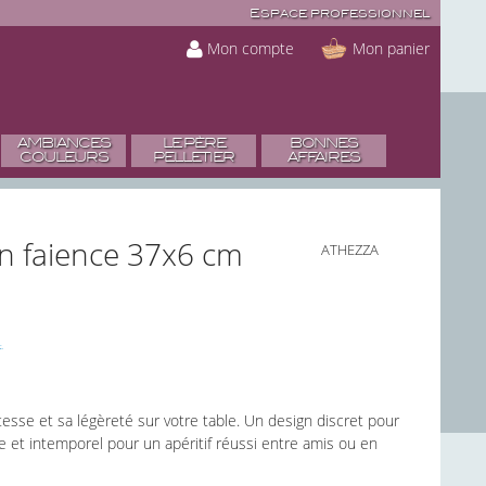
Espace professionnel
Mon compte
Mon panier
AMBIANCES
LE PÈRE
BONNES
COULEURS
PELLETIER
AFFAIRES
en faience 37x6 cm
ATHEZZA
atesse et sa légèreté sur votre table. Un design discret pour
 et intemporel pour un apéritif réussi entre amis ou en