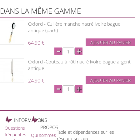
DANS LA MÊME GAMME
Oxford - Cuillère manche nacré ivoire bague
antique (par6)
64,90 €
AJOUTER AU PANIER
-
+
Oxford -Couteau à rôti nacré ivoire bague argent
antique
24,90 €
AJOUTER AU PANIER
-
+
INFORMATIONS
A
PROPOS
Questions
Table et dépendances sur les
fréquentes
Qui sommes
réseaux sociaux