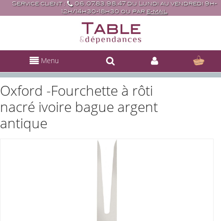
Service client :
06.07.83.98.47 du Lundi au vendredi 9h-
12h/14h30-18h30 ou par
e-mail
Menu
Oxford -Fourchette à rôti
nacré ivoire bague argent
antique