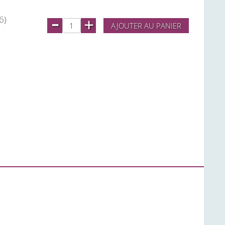
-
6)
+
AJOUTER AU PANIER