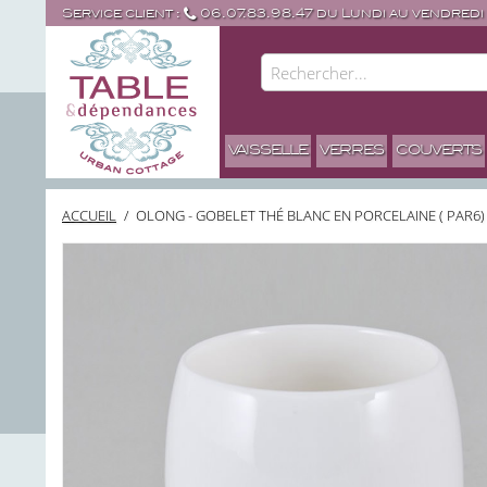
Service client :
06.07.83.98.47 du Lundi au vendredi
VAISSELLE
VERRES
COUVERTS
ACCUEIL
/
OLONG - GOBELET THÉ BLANC EN PORCELAINE ( PAR6)