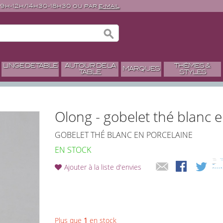
 9h-12h/14h30-18h30 ou par
e-mail
LINGE DE TABLE
AUTOUR DE LA
THÈMES &
MARQUES
TABLE
STYLES
Olong - gobelet thé blanc e
GOBELET THÉ BLANC EN PORCELAINE
EN STOCK
Ajouter à la liste d'envies
Plus que
1
en stock