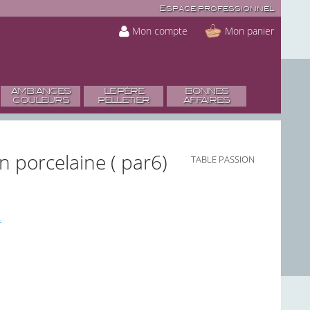
Espace professionnel
Mon compte
Mon panier
AMBIANCES
LE PÈRE
BONNES
COULEURS
PELLETIER
AFFAIRES
n porcelaine ( par6)
TABLE PASSION