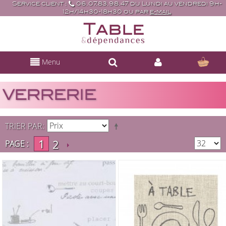
Service client :
06.07.83.98.47 du Lundi au vendredi 9h-
12h/14h30-18h30 ou par
e-mail
Menu
VERRERIE
TRIER PAR
1
2
PAGE :