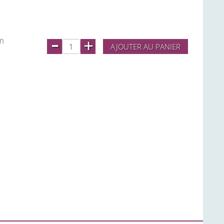
-
cm
+
AJOUTER AU PANIER