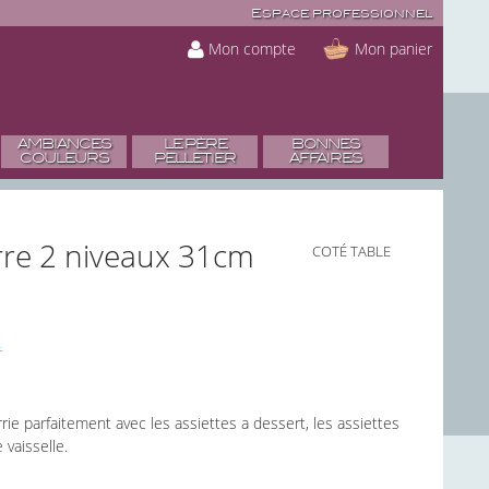
Espace professionnel
Mon compte
Mon panier
AMBIANCES
LE PÈRE
BONNES
COULEURS
PELLETIER
AFFAIRES
rre 2 niveaux 31cm
COTÉ TABLE
rrie parfaitement avec les assiettes a dessert, les assiettes
 vaisselle.