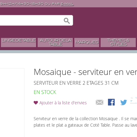
 9h-12h/14h30-18h30 ou par
e-mail
LINGE DE TABLE
AUTOUR DE LA
THÈMES &
MARQUES
TABLE
STYLES
Mosaique - serviteur en ve
SERVITEUR EN VERRE 2 ETAGES 31 CM
EN STOCK
Ajouter à la liste d'envies
Serviteur en verre de la collection Mosaique . Il se ma
plates et le plat a gateaux de Coté Table. Passe au lave