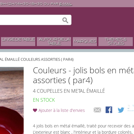
 9h-12h/14h30-18h30 ou par
e-mail
LINGE DE TABLE
AUTOUR DE LA
THÈMES &
MARQUES
TABLE
STYLES
AL ÉMAILLÉ COULEURS ASSORTIES ( PAR4)
Couleurs - jolis bols en mét
assorties ( par4)
4 COUPELLES EN METAL ÉMAILLÉ
EN STOCK
Ajouter à la liste d'envies
4 jolis bols en métal émaillé, traité pour recevoir des 
L'exterieur est blanc , l'intérieur et la bordure colorés