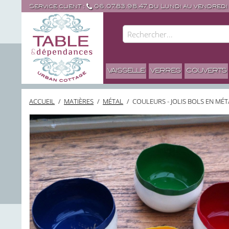
Service client :
06.07.83.98.47 du Lundi au vendredi
VAISSELLE
VERRES
COUVERTS
ACCUEIL
/
MATIÈRES
/
MÉTAL
/
COULEURS - JOLIS BOLS EN MÉT