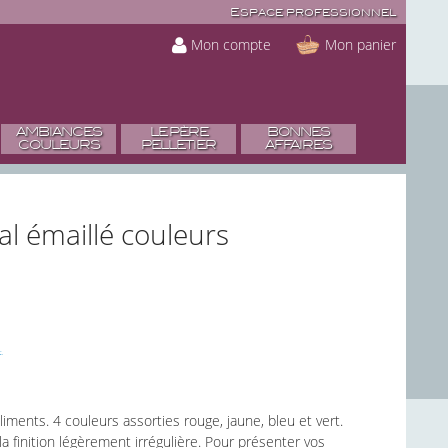
Espace professionnel
Mon compte
Mon panier
AMBIANCES
LE PÈRE
BONNES
COULEURS
PELLETIER
AFFAIRES
al émaillé couleurs
aliments. 4 couleurs assorties rouge, jaune, bleu et vert.
, la finition légèrement irrégulière. Pour présenter vos