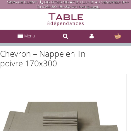
Service client :
06.07.83.98.47 du Lundi au vendredi 9h-
12h/14h30-18h30 ou par
e-mail
Menu
Chevron – Nappe en lin
poivre 170x300