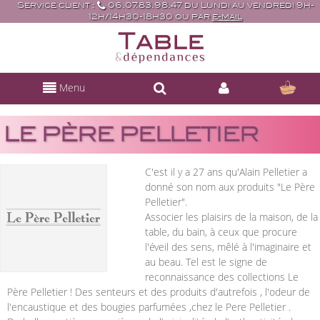
Service client :
06.07.83.98.47 du Lundi au vendredi 9h-
12h/14h30-18h30 ou par
e-mail
Menu
LE PÈRE PELLETIER
C'est il y a 27 ans qu'Alain Pelletier a
donné son nom aux produits "Le Père
Pelletier".
Associer les plaisirs de la maison, de la
table, du bain, à ceux que procure
l'éveil des sens, mêlé à l'imaginaire et
au beau. Tel est le signe de
reconnaissance des collections Le
Père Pelletier ! Des senteurs et des produits d'autrefois , l'odeur de
l'encaustique et des bougies parfumées ,chez le Pere Pelletier .