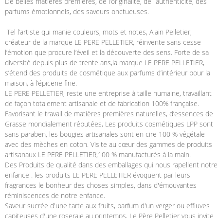
De belles matières premières, de l’originalité, de l’authenticité, des
parfums émotionnels, des saveurs onctueuses.
Tel l’artiste qui manie couleurs, mots et notes, Alain Pelletier,
créateur de la marque LE PERE PELLETIER, réinvente sans cesse
l’émotion que procure l’éveil et la découverte des sens. Forte de sa
diversité depuis plus de trente ans,la marque LE PERE PELLETIER,
s’étend des produits de cosmétique aux parfums d’intérieur pour la
maison, à l’épicerie fine.
LE PERE PELLETIER, reste une entreprise à taille humaine, travaillant
de façon totalement artisanale et de fabrication 100% française.
Favorisant le travail de matières premières naturelles, d’essences de
Grasse mondialement réputées, Les produits cosmétiques LPP sont
sans paraben, les bougies artisanales sont en cire 100 % végétale
avec des mèches en coton. Visite au cœur des gammes de produits
artisanaux LE PERE PELLETIER,100 % manufacturés à la main.
Des Produits de qualité dans des emballages qui nous rapellent notre
enfance . les produits LE PERE PELLETIER évoquent par leurs
fragrances le bonheur des choses simples, dans d'émouvantes
réminiscences de notre enfance.
Saveur sucrée d'une tarte aux fruits, parfum d'un verger ou effluves
capiteuses d'une roseraie au printemps, Le Père Pelletier vous invite