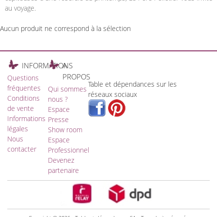
au voyage.
Aucun produit ne correspond à la sélection
INFORMATIONS
A
PROPOS
Questions
Table et dépendances sur les
fréquentes
Qui sommes
réseaux sociaux
Conditions
nous ?
de vente
Espace
Informations
Presse
légales
Show room
Nous
Espace
contacter
Professionnel
Devenez
partenaire