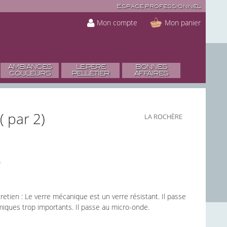
Espace professionnel
Mon compte
Mon panier
AMBIANCES
LE PÈRE
BONNES
COULEURS
PELLETIER
AFFAIRES
( par 2)
LA ROCHÈRE
tretien : Le verre mécanique est un verre résistant. Il passe
rmiques trop importants. Il passe au micro-onde.