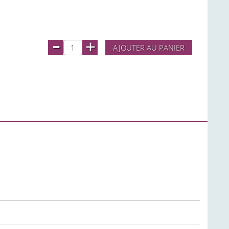
-
+
AJOUTER AU PANIER