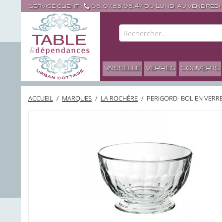
Service client :
06.07.83.98.47 du Lundi au vendredi
VAISSELLE
VERRES
COUVERTS
ACCUEIL
/
MARQUES
/
LA ROCHÈRE
/
PERIGORD- BOL EN VERRE 