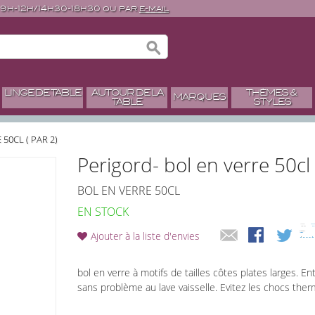
 9h-12h/14h30-18h30 ou par
e-mail
LINGE DE TABLE
AUTOUR DE LA
THÈMES &
MARQUES
TABLE
STYLES
50CL ( PAR 2)
Perigord- bol en verre 50cl 
BOL EN VERRE 50CL
EN STOCK
Ajouter à la liste d'envies
bol en verre à motifs de tailles côtes plates larges. En
sans problème au lave vaisselle. Evitez les chocs the