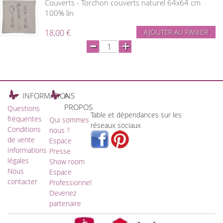
Couverts - Torchon couverts naturel 64x64 cm
100% lin
18,00 €
AJOUTER AU PANIER
-
+
INFORMATIONS
A
PROPOS
Questions
Table et dépendances sur les
fréquentes
Qui sommes
réseaux sociaux
Conditions
nous ?
de vente
Espace
Informations
Presse
légales
Show room
Nous
Espace
contacter
Professionnel
Devenez
partenaire