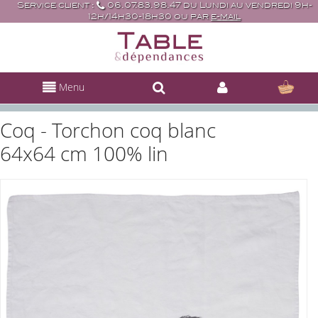
Service client :
06.07.83.98.47 du Lundi au vendredi 9h-
12h/14h30-18h30 ou par
e-mail
Menu
Coq - Torchon coq blanc
64x64 cm 100% lin