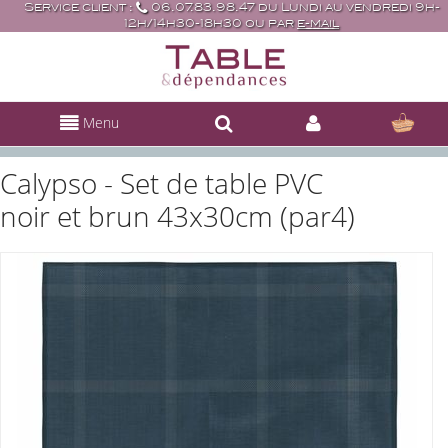
Service client :
06.07.83.98.47 du Lundi au vendredi 9h-
12h/14h30-18h30 ou par
e-mail
Menu
Calypso - Set de table PVC
noir et brun 43x30cm (par4)