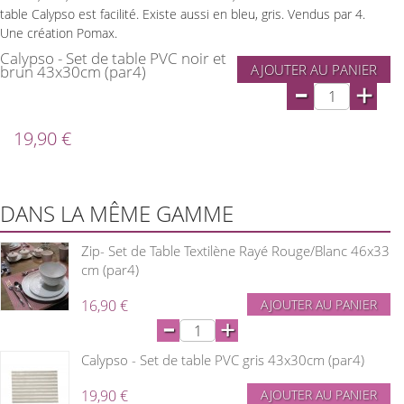
table Calypso est facilité. Existe aussi en bleu, gris. Vendus par 4.
Une création Pomax.
Calypso - Set de table PVC noir et
AJOUTER AU PANIER
brun 43x30cm (par4)
-
+
19,90 €
DANS LA MÊME GAMME
Zip- Set de Table Textilène Rayé Rouge/Blanc 46x33
cm (par4)
16,90 €
AJOUTER AU PANIER
-
+
Calypso - Set de table PVC gris 43x30cm (par4)
19,90 €
AJOUTER AU PANIER