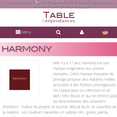
Service client :
06.07.83.98.47 du Lundi au vendredi 9h-
12h/14h30-18h30 ou par
e-mail
Menu
HARMONY
Née il y a 17 ans, harmony est une
marque imaginative aux univers
nomades. Cette marque française de
prestige propose des matières nobles
associées à des finitions prestigieuses.
On craque pour sa collection en lin
lavé ( très douce et qui ne rétrécit pas)
qui fera remonter des souvenirs
d'enfance : l'odeur du propre, le toucher délicat du lin, le caractère de
la matière.. Les couleurs naturelles et subtiles (lin , granit, parme,