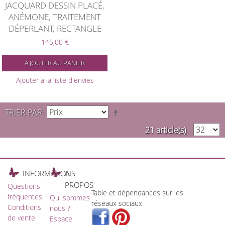
JACQUARD DESSIN PLACÉ,
ANÉMONE, TRAITEMENT
DÉPERLANT, RECTANGLE
145,00 €
AJOUTER AU PANIER
Ajouter à la liste d'envies
TRIER PAR
21 article(s)
INFORMATIONS
A
PROPOS
Questions
Table et dépendances sur les
fréquentes
Qui sommes
réseaux sociaux
Conditions
nous ?
de vente
Espace