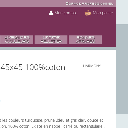
Espace professionnel
Mon compte
Mon panier
AMBIANCES
LE PÈRE
BONNES
COULEURS
PELLETIER
AFFAIRES
ble 45x45 100%coton
HARMONY
les couleurs turquoise, prune ,bleu et gris clair, douce et
tion. 100% coton .Existe en nappe , carré ou rectangulaire .