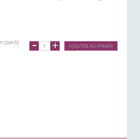
-
n (par6)
+
AJOUTER AU PANIER