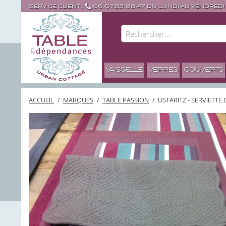
Service client :
06.07.83.98.47 du Lundi au vendredi
VAISSELLE
VERRES
COUVERTS
ACCUEIL
/
MARQUES
/
TABLE PASSION
/
USTARITZ - SERVIETTE