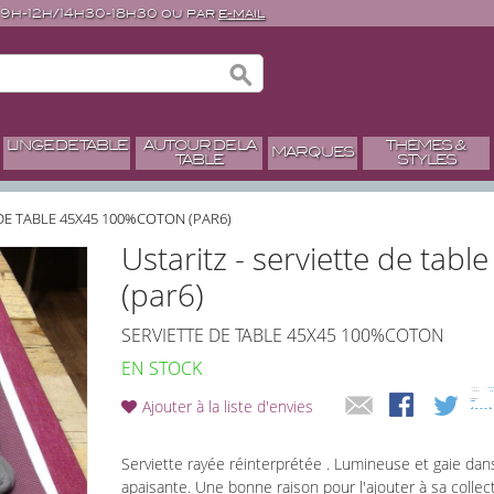
 9h-12h/14h30-18h30 ou par
e-mail
LINGE DE TABLE
AUTOUR DE LA
THÈMES &
MARQUES
TABLE
STYLES
 DE TABLE 45X45 100%COTON (PAR6)
Ustaritz - serviette de ta
(par6)
SERVIETTE DE TABLE 45X45 100%COTON
EN STOCK
Ajouter à la liste d'envies
Serviette rayée réinterprétée . Lumineuse et gaie dans 
apaisante. Une bonne raison pour l'ajouter à sa collec